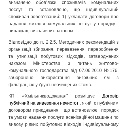
визначено обов’язки споживачів комунальних
послуг та встановлено, що індивідуальний
споживач зобов’язаний: 1) укладати договори про
надання житлово-комунальних послуг у порядку і
випадках, визначених законом.
Відповідно до п. 2.2.5. Методичних рекомендацій з
організації збирання, перевезення, перероблення
та утилізації побутових відходів, затверджених
наказом Міністерства з питань житлово-
комунального господарства від 07.06.2010 №176,
заборонено використання вигрібних ям з
фільтрацією у ґрунт неочищених стоків.
КП «Хмільникводоканал” розміщує
Договір
публічний на вивезення нечистот
, який
є публічним
договором приєднання , що встановлює
порядок
та умови надання послуги асенізаційної машини по
вивозу рідких побутових відходів індивідуальному